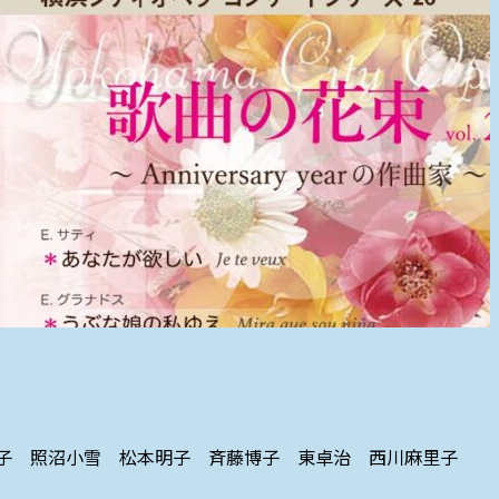
子 田口智子 照沼小雪 松本明子 斉藤博子 東卓治 西川麻里子