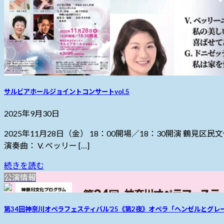
サルビアホールジョイントコンサートvol.5
2025年9月30日
2025年11月28日（金） 18：00開場／18：30開演 鶴
演奏曲： V. ベッリー […]
続きを読む
公演情報
第34回神奈川オペラフェスティバル‘25《第2夜》オペラ「ヘンゼルとグレ