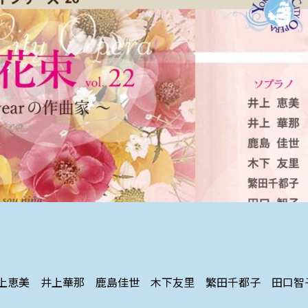
曲家～ 出演者：井上恵美 井上華那 鹿島佳世 木下友里 繁田千都