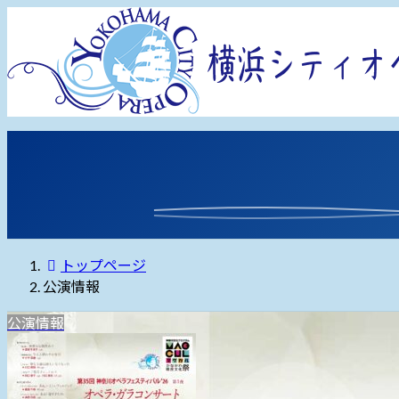
コ
ナ
ン
ビ
テ
ゲ
ン
ー
ツ
シ
へ
ョ
ホーム
横浜シティオペラについて
所属メンバー
公演情報
ス
ン
キ
に
ッ
移
プ
動
トップページ
公演情報
公演情報