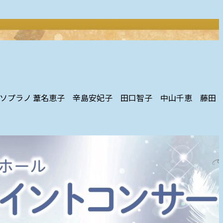
出演者 ソプラノ 葦名恵子 辛島安妃子 田口智子 中山千恵 藤田