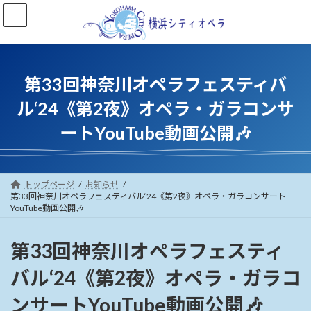
コ
ナ
ン
ビ
テ
ゲ
ン
ー
ツ
シ
へ
ョ
第33回神奈川オペラフェスティバ
ス
ン
キ
に
ル‘24《第2夜》オペラ・ガラコンサ
ッ
移
ートYouTube動画公開🎶
プ
動
トップページ
お知らせ
第33回神奈川オペラフェスティバル‘24《第2夜》オペラ・ガラコンサート
YouTube動画公開🎶
第33回神奈川オペラフェスティ
バル‘24《第2夜》オペラ・ガラコ
ンサートYouTube動画公開🎶