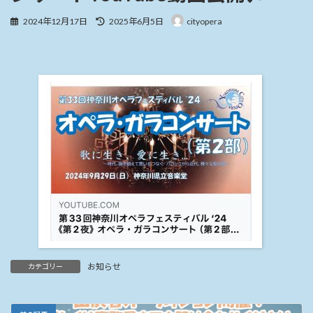
最
2024年12月17日
2025年6月5日
cityopera
終
更
新
日
時
:
お知らせ
カテゴリー